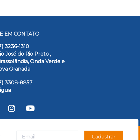
E EM CONTATO
7) 3236-1310
o José do Rio Preto ,
irassolândia, Onda Verde e
ova Granada
17) 3308-8857
pigua
Cadastrar
r