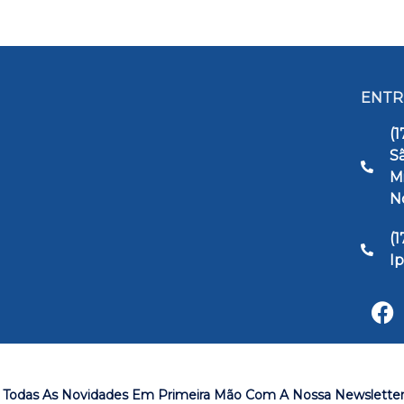
ENTR
(1
Sã
M
N
(
I
 Todas As Novidades Em Primeira Mão Com A Nossa Newslette