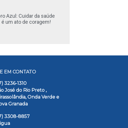
o Azul: Cuidar da saúde
é um ato de coragem!
E EM CONTATO
7) 3236-1310
o José do Rio Preto ,
irassolândia, Onda Verde e
ova Granada
17) 3308-8857
pigua