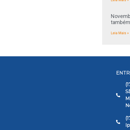
Leia Mais »
Novembr
também 
Leia Mais »
ENTR
(1
Sã
M
N
(
I