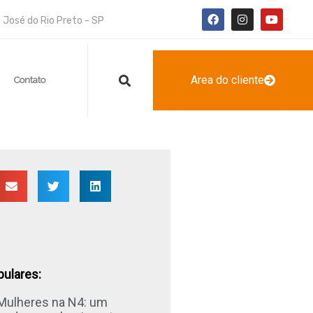
 José do Rio Preto - SP
Area do cliente
g
Contato
pulares:
 Mulheres na N4: um